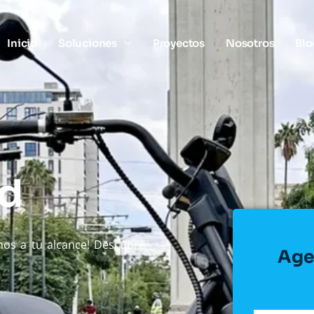
Inicio
Soluciones
Proyectos
Nosotros
Blo
ad
os a tu alcance! Descubre
Age