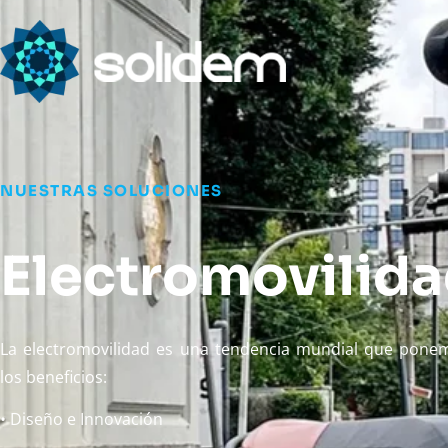
NUESTRAS SOLUCIONES
Electromovilid
La electromovilidad es una tendencia mundial que ponem
los beneficios:
• Diseño e Innovación