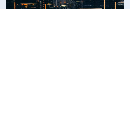
Blog
Desafíos Tecnogicos
Empresas Actuales
Adaptarse Al Cambio: Los 3 Principales
Desafíos Tecnológicos Para Las Empresas
Actuales