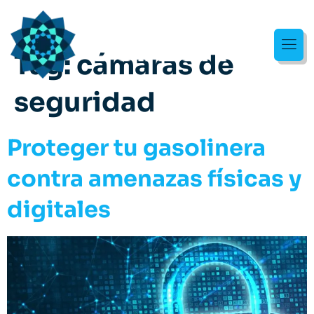
Tag:
cámaras de
seguridad
Proteger tu gasolinera
contra amenazas físicas y
digitales