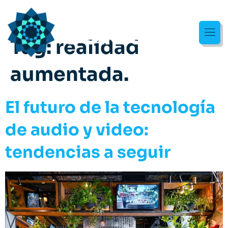
Tag:
realidad
aumentada.
El futuro de la tecnología
de audio y video:
tendencias a seguir