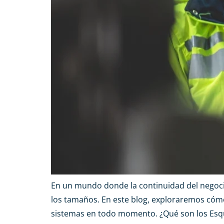
En un mundo donde la continuidad del negoci
los tamaños. En este blog, exploraremos cómo
sistemas en todo momento. ¿Qué son los Esq