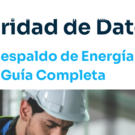
ridad de Da
Inicio
Soluciones
Proyectos
Nosotros
Blo
espaldo de Energía
 Guía Completa