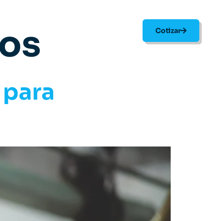
tos
g
Mesa de Ayuda
Contacto
Cotizar
 para