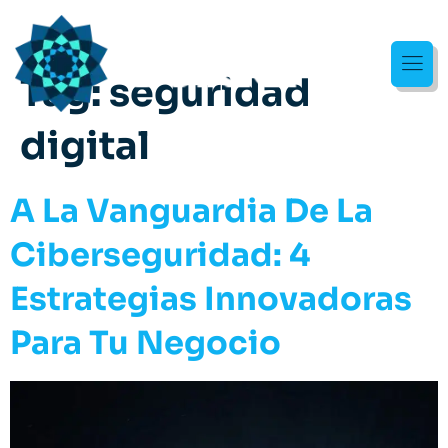
Tag:
seguridad
digital
A La Vanguardia De La
Ciberseguridad: 4
Estrategias Innovadoras
Para Tu Negocio