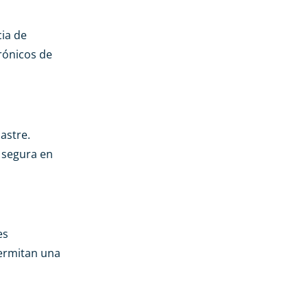
cia de
rónicos de
astre.
 segura en
es
permitan una