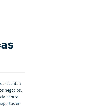
cas
 representan
los negocios.
cio contra
expertos en