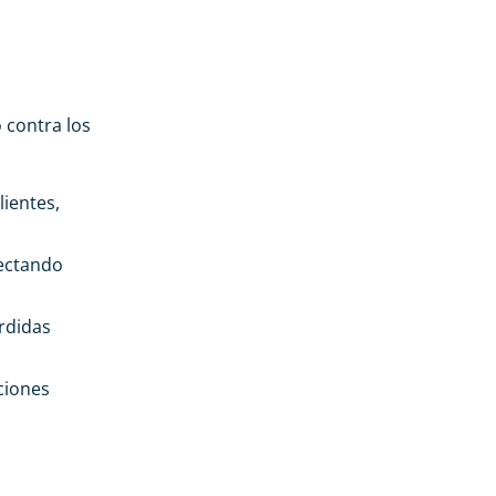
 contra los
lientes,
fectando
rdidas
ciones