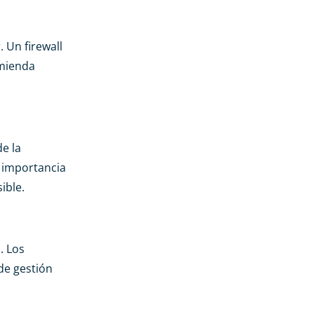
 Un firewall
omienda
e la
a importancia
ible.
. Los
de gestión