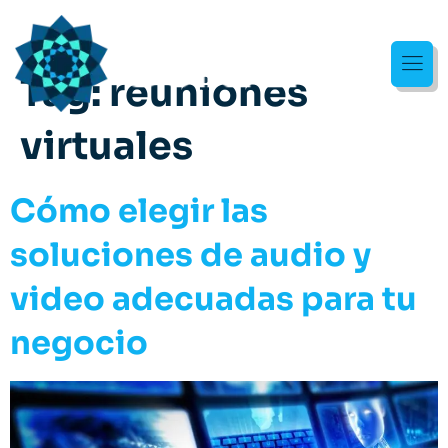
Tag:
reuniones
virtuales
Cómo elegir las
soluciones de audio y
video adecuadas para tu
negocio